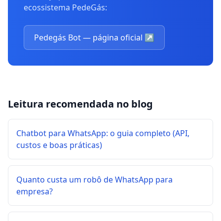
ecossistema PedeGás:
Pedegás Bot — página oficial
↗
Leitura recomendada no blog
Chatbot para WhatsApp: o guia completo (API,
custos e boas práticas)
Quanto custa um robô de WhatsApp para
empresa?