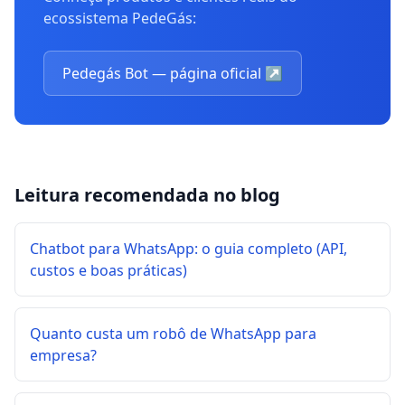
ecossistema PedeGás:
Pedegás Bot — página oficial
↗
Leitura recomendada no blog
Chatbot para WhatsApp: o guia completo (API,
custos e boas práticas)
Quanto custa um robô de WhatsApp para
empresa?