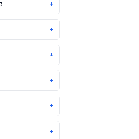
+
?
+
+
+
+
+