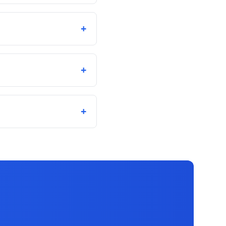
+
+
+