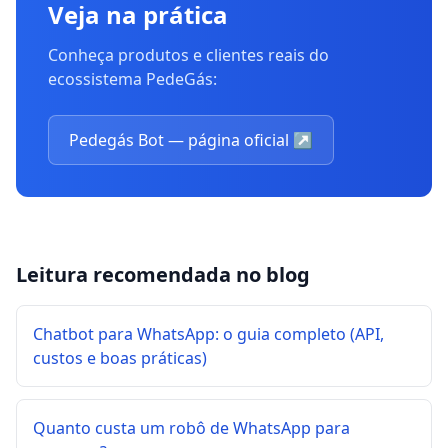
Veja na prática
Conheça produtos e clientes reais do
ecossistema PedeGás:
Pedegás Bot — página oficial
↗
Leitura recomendada no blog
Chatbot para WhatsApp: o guia completo (API,
custos e boas práticas)
Quanto custa um robô de WhatsApp para