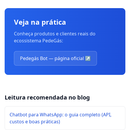
Veja na prática
Conheça produtos e clientes reais do
ecossistema PedeGás:
Pedegás Bot — página oficial
↗
Leitura recomendada no blog
Chatbot para WhatsApp: o guia completo (API,
custos e boas práticas)