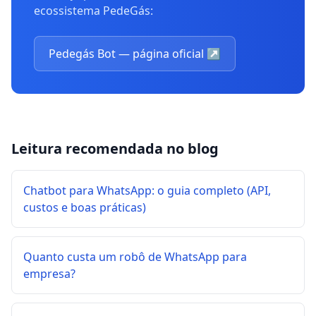
ecossistema PedeGás:
Pedegás Bot — página oficial
↗
Leitura recomendada no blog
Chatbot para WhatsApp: o guia completo (API,
custos e boas práticas)
Quanto custa um robô de WhatsApp para
empresa?