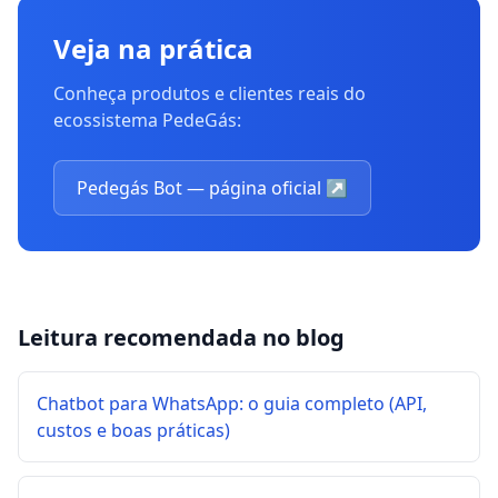
Veja na prática
Conheça produtos e clientes reais do
ecossistema PedeGás:
Pedegás Bot — página oficial
↗
Leitura recomendada no blog
Chatbot para WhatsApp: o guia completo (API,
custos e boas práticas)