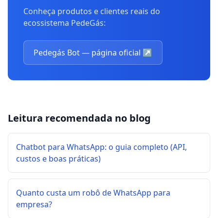
Conheça produtos e clientes reais do
ecossistema PedeGás:
Pedegás Bot — página oficial
↗
Leitura recomendada no blog
Chatbot para WhatsApp: o guia completo (API,
custos e boas práticas)
Quanto custa um robô de WhatsApp para
empresa?