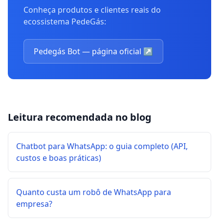
Conheça produtos e clientes reais do
ecossistema PedeGás:
Pedegás Bot — página oficial
↗
Leitura recomendada no blog
Chatbot para WhatsApp: o guia completo (API,
custos e boas práticas)
Quanto custa um robô de WhatsApp para
empresa?