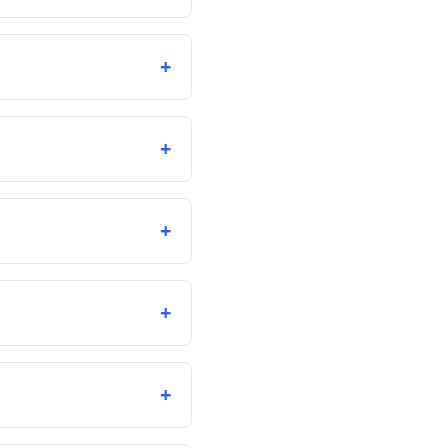
+
+
+
+
+