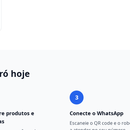
ró
hoje
3
re produtos e
Conecte o WhatsApp
as
Escaneie o QR code e o ro