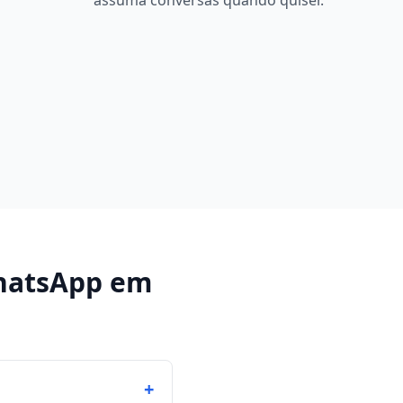
assuma conversas quando quiser.
hatsApp
em
+