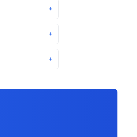
+
+
+