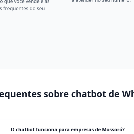
a atender no seu número.
o que você vende e as
s frequentes do seu
requentes sobre
chatbot de W
O chatbot funciona para empresas de Mossoró?