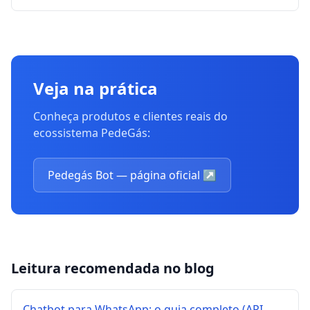
Veja na prática
Conheça produtos e clientes reais do
ecossistema PedeGás:
Pedegás Bot — página oficial
↗
Leitura recomendada no blog
Chatbot para WhatsApp: o guia completo (API,