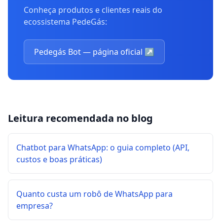
Conheça produtos e clientes reais do
ecossistema PedeGás:
Pedegás Bot — página oficial
↗
Leitura recomendada no blog
Chatbot para WhatsApp: o guia completo (API,
custos e boas práticas)
Quanto custa um robô de WhatsApp para
empresa?