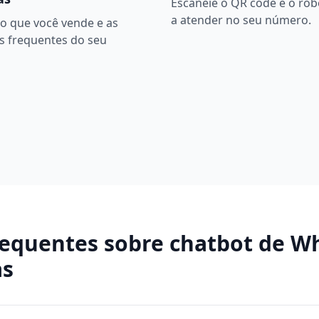
Escaneie o QR code e o ro
a atender no seu número.
o que você vende e as
s frequentes do seu
requentes sobre
chatbot de W
as