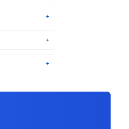
+
+
+