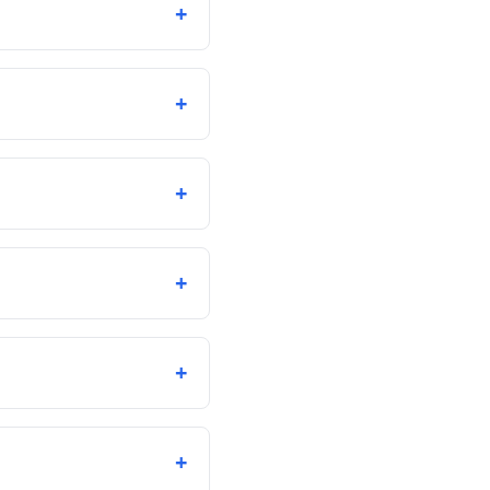
+
+
+
+
+
+