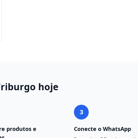
Friburgo
hoje
3
re produtos e
Conecte o WhatsApp
as