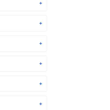
+
+
+
+
+
+