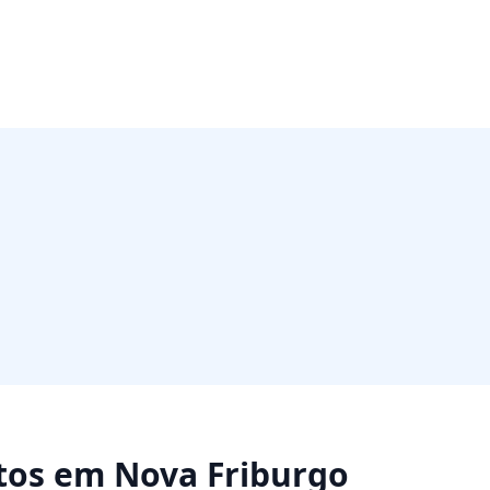
tos
em
Nova Friburgo