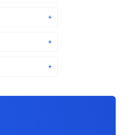
+
+
+