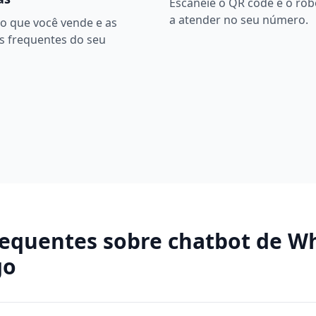
Escaneie o QR code e o ro
a atender no seu número.
o que você vende e as
s frequentes do seu
requentes sobre
chatbot de W
go