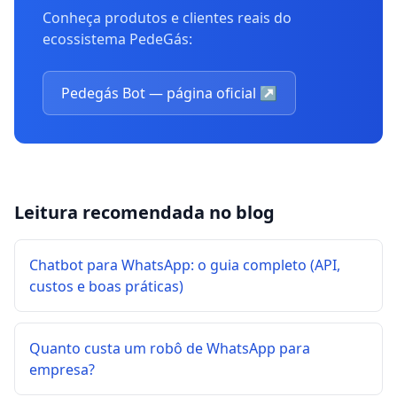
Conheça produtos e clientes reais do
ecossistema PedeGás:
Pedegás Bot — página oficial
↗
Leitura recomendada no blog
Chatbot para WhatsApp: o guia completo (API,
custos e boas práticas)
Quanto custa um robô de WhatsApp para
empresa?