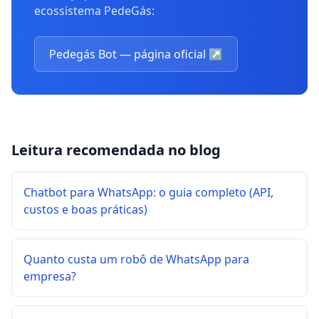
ecossistema PedeGás:
Pedegás Bot — página oficial
↗
Leitura recomendada no blog
Chatbot para WhatsApp: o guia completo (API,
custos e boas práticas)
Quanto custa um robô de WhatsApp para
empresa?