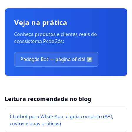
Veja na prática
Conheça produtos e clientes reais do
ecossistema PedeGás:
Pedegás Bot — página oficial
↗
Leitura recomendada no blog
Chatbot para WhatsApp: o guia completo (API,
custos e boas práticas)