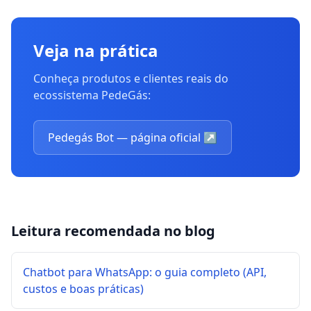
Veja na prática
Conheça produtos e clientes reais do
ecossistema PedeGás:
Pedegás Bot — página oficial
↗
Leitura recomendada no blog
Chatbot para WhatsApp: o guia completo (API,
custos e boas práticas)