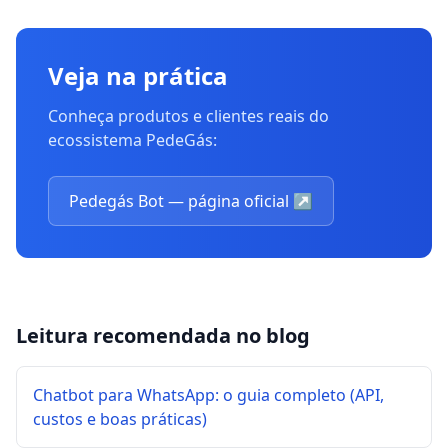
Veja na prática
Conheça produtos e clientes reais do
ecossistema PedeGás:
Pedegás Bot — página oficial
↗
Leitura recomendada no blog
Chatbot para WhatsApp: o guia completo (API,
custos e boas práticas)