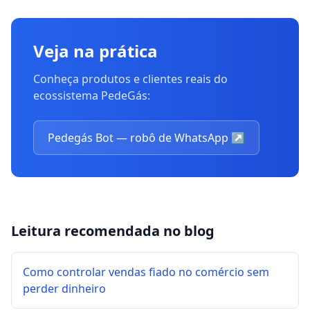
Veja na prática
Conheça produtos e clientes reais do
ecossistema PedeGás:
Pedegás Bot — robô de WhatsApp
↗
Leitura recomendada no blog
Como controlar vendas fiado no comércio sem
perder dinheiro