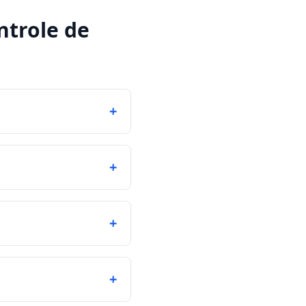
ntrole de
+
+
+
+