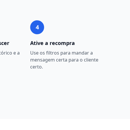
4
scer
Ative a recompra
órico e a
Use os filtros para mandar a
mensagem certa para o cliente
certo.