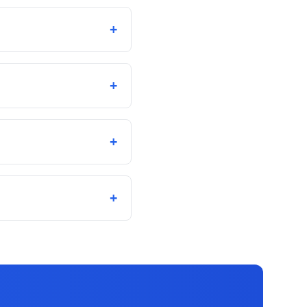
+
+
+
+