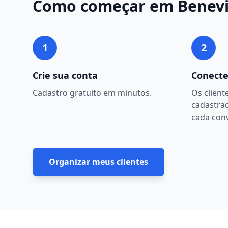
Como começar em
Benev
1
2
Crie sua conta
Conecte
Cadastro gratuito em minutos.
Os client
cadastra
cada con
Organizar meus clientes