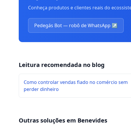
Conheça produtos e clientes reais do ecossis
Pedegás Bot — robô de WhatsApp
↗
Leitura recomendada no blog
Como controlar vendas fiado no comércio sem
perder dinheiro
Outras soluções em
Benevides