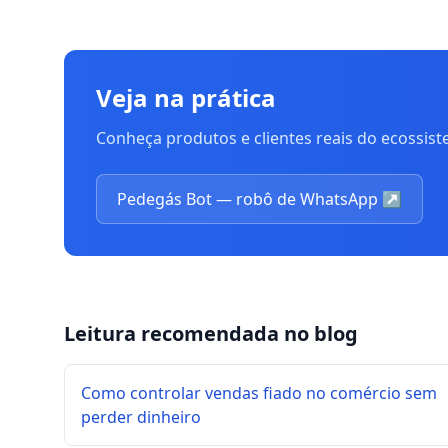
Veja na prática
Conheça produtos e clientes reais do ecossis
Pedegás Bot — robô de WhatsApp
↗
Leitura recomendada no blog
Como controlar vendas fiado no comércio sem
perder dinheiro