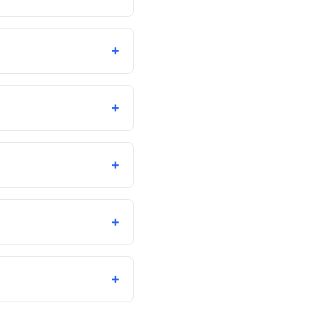
+
+
+
+
+