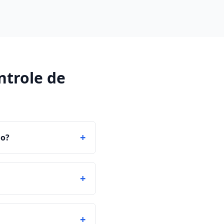
ntrole de
+
ho?
+
+