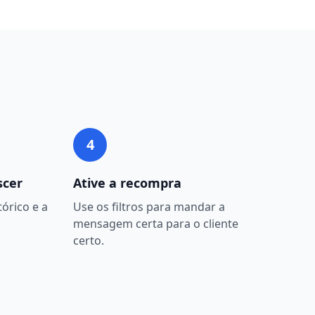
4
scer
Ative a recompra
órico e a
Use os filtros para mandar a
mensagem certa para o cliente
certo.