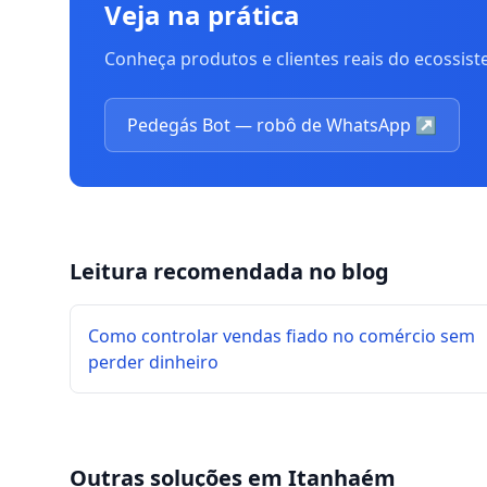
Veja na prática
Conheça produtos e clientes reais do ecossis
Pedegás Bot — robô de WhatsApp
↗
Leitura recomendada no blog
Como controlar vendas fiado no comércio sem
perder dinheiro
Outras soluções em
Itanhaém