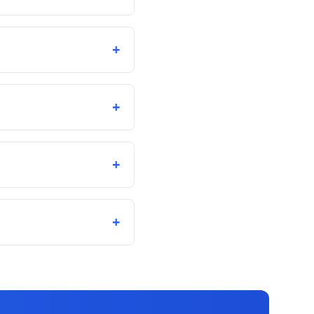
+
+
+
+