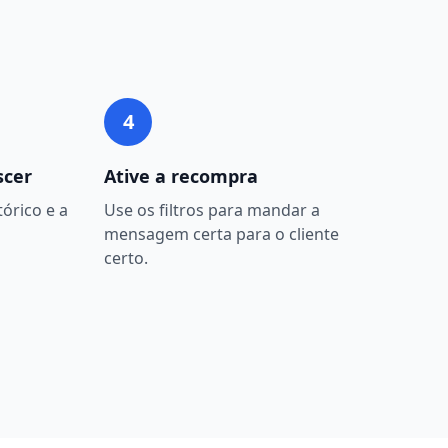
4
scer
Ative a recompra
órico e a
Use os filtros para mandar a
mensagem certa para o cliente
certo.