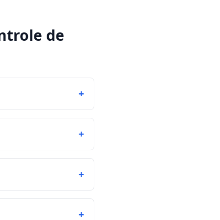
ntrole de
+
+
+
+