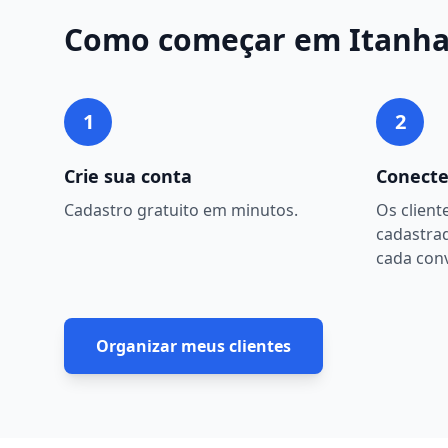
Como começar em
Itanh
1
2
Crie sua conta
Conecte
Cadastro gratuito em minutos.
Os client
cadastra
cada con
Organizar meus clientes