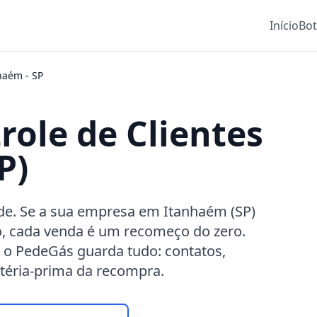
Início
Bo
haém
-
SP
role de Clientes
P)
rde. Se a sua empresa em Itanhaém (SP)
, cada venda é um recomeço do zero.
 o PedeGás guarda tudo: contatos,
atéria-prima da recompra.