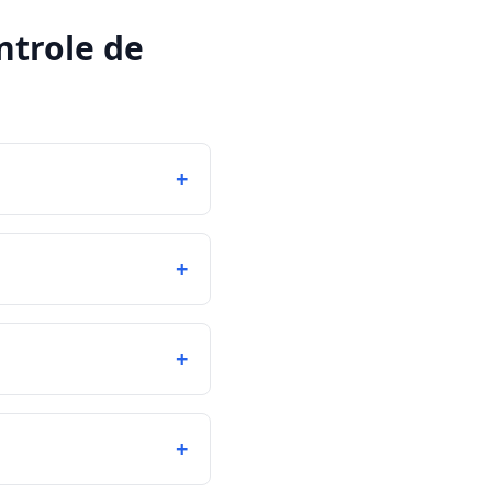
ntrole de
+
+
+
+