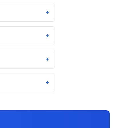
+
+
+
+