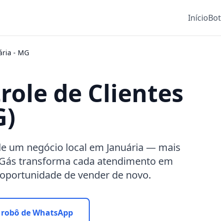
Início
Bo
ária
-
MG
role de Clientes
G)
o de um negócio local em Januária — mais
eGás transforma cada atendimento em
 oportunidade de vender de novo.
 robô de WhatsApp