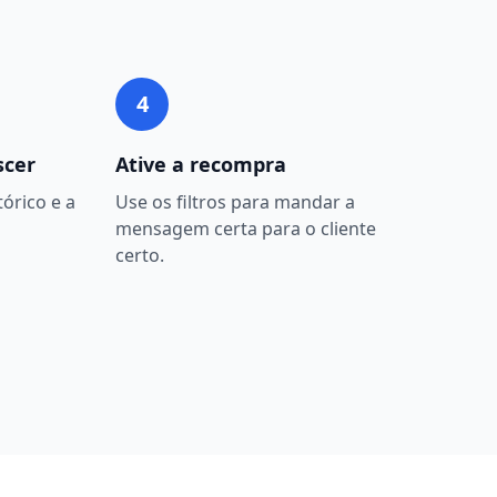
4
scer
Ative a recompra
órico e a
Use os filtros para mandar a
mensagem certa para o cliente
certo.