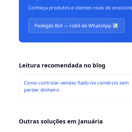
Conheça produtos e clientes reais do ecossis
Pedegás Bot — robô de WhatsApp
↗
Leitura recomendada no blog
Como controlar vendas fiado no comércio sem
perder dinheiro
Outras soluções em
Januária