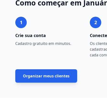
Como começar em
Január
1
2
Crie sua conta
Conecte
Cadastro gratuito em minutos.
Os client
cadastra
cada con
Organizar meus clientes