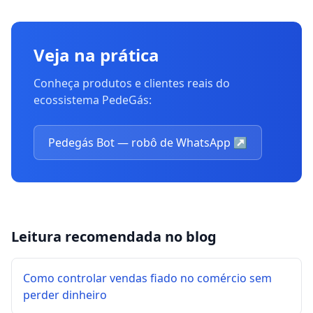
Veja na prática
Conheça produtos e clientes reais do
ecossistema PedeGás:
Pedegás Bot — robô de WhatsApp
↗
Leitura recomendada no blog
Como controlar vendas fiado no comércio sem
perder dinheiro