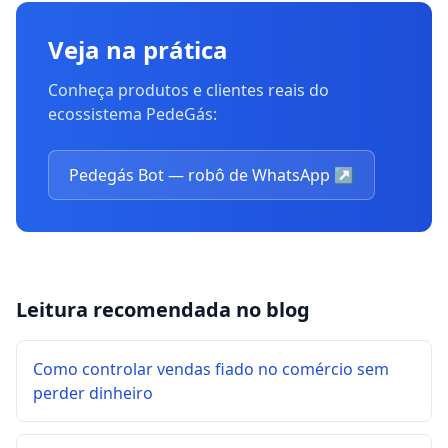
Veja na prática
Conheça produtos e clientes reais do
ecossistema PedeGás:
Pedegás Bot — robô de WhatsApp
↗
Leitura recomendada no blog
Como controlar vendas fiado no comércio sem
perder dinheiro