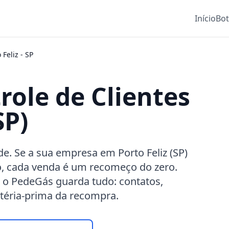
Início
Bo
 Feliz
-
SP
role de Clientes
SP)
de. Se a sua empresa em Porto Feliz (SP)
, cada venda é um recomeço do zero.
 o PedeGás guarda tudo: contatos,
atéria-prima da recompra.