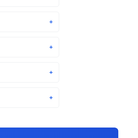
+
+
+
+