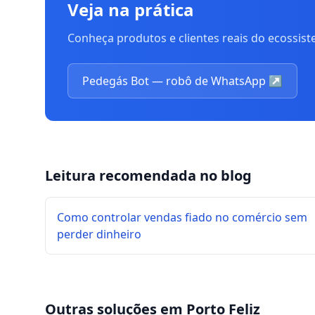
Veja na prática
Conheça produtos e clientes reais do ecossis
Pedegás Bot — robô de WhatsApp
↗
Leitura recomendada no blog
Como controlar vendas fiado no comércio sem
perder dinheiro
Outras soluções em
Porto Feliz