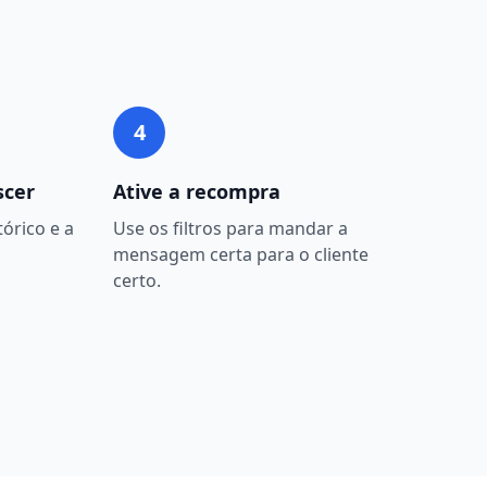
4
scer
Ative a recompra
órico e a
Use os filtros para mandar a
mensagem certa para o cliente
certo.