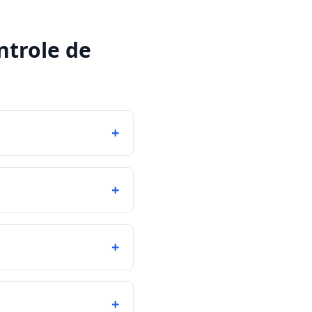
ntrole de
+
+
+
+