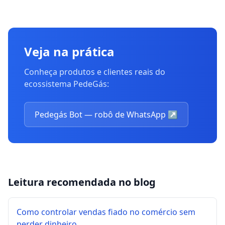
Veja na prática
Conheça produtos e clientes reais do
ecossistema PedeGás:
Pedegás Bot — robô de WhatsApp
↗
Leitura recomendada no blog
Como controlar vendas fiado no comércio sem
perder dinheiro