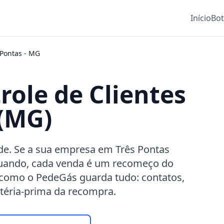
Início
Bo
 Pontas
-
MG
role de Clientes
 (MG)
rde. Se a sua empresa em Três Pontas
uando, cada venda é um recomeço do
s como o PedeGás guarda tudo: contatos,
atéria-prima da recompra.