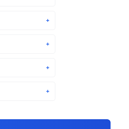
+
+
+
+