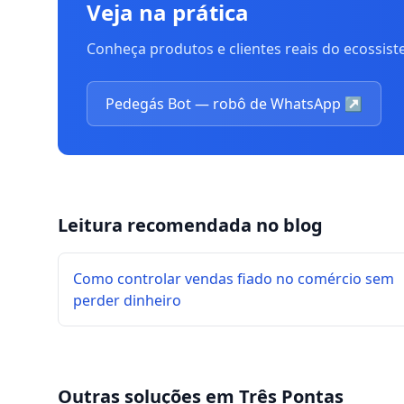
Veja na prática
Conheça produtos e clientes reais do ecossis
Pedegás Bot — robô de WhatsApp
↗
Leitura recomendada no blog
Como controlar vendas fiado no comércio sem
perder dinheiro
Outras soluções em
Três Pontas