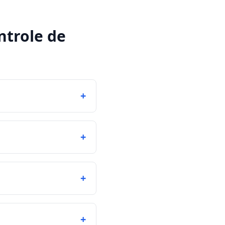
ntrole de
+
+
+
+