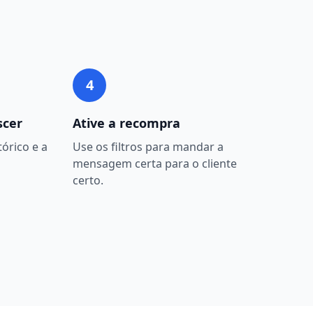
4
scer
Ative a recompra
órico e a
Use os filtros para mandar a
mensagem certa para o cliente
certo.