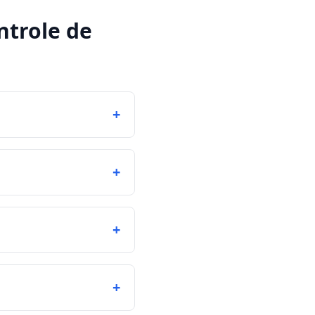
ntrole de
+
+
+
+