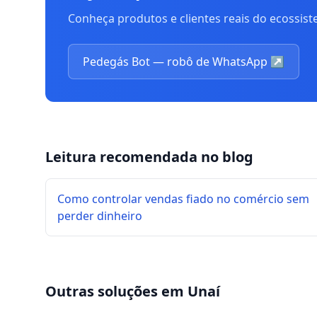
Conheça produtos e clientes reais do ecossis
Pedegás Bot — robô de WhatsApp
↗
Leitura recomendada no blog
Como controlar vendas fiado no comércio sem
perder dinheiro
Outras soluções em
Unaí