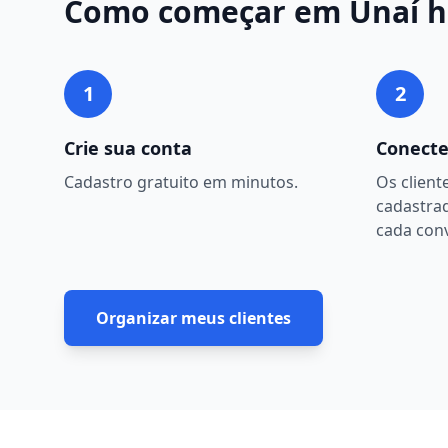
Como começar em
Unaí
h
1
2
Crie sua conta
Conecte
Cadastro gratuito em minutos.
Os client
cadastra
cada con
Organizar meus clientes