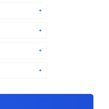
+
+
+
+