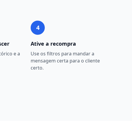
4
scer
Ative a recompra
órico e a
Use os filtros para mandar a
mensagem certa para o cliente
certo.