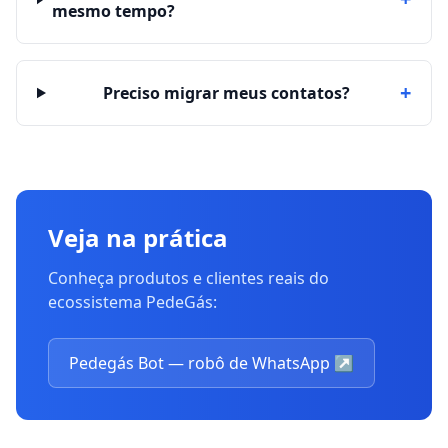
mesmo tempo?
+
Preciso migrar meus contatos?
Veja na prática
Conheça produtos e clientes reais do
ecossistema PedeGás:
Pedegás Bot — robô de WhatsApp
↗