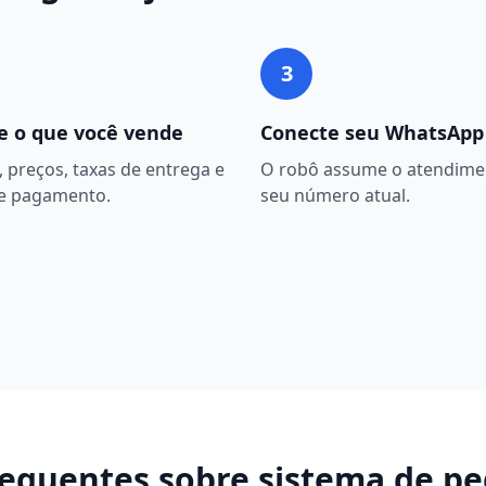
3
e o que você vende
Conecte seu WhatsApp
 preços, taxas de entrega e
O robô assume o atendime
e pagamento.
seu número atual.
requentes sobre
sistema de pe