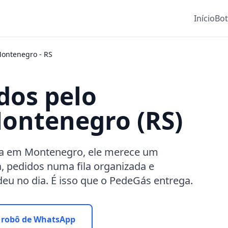
Início
Bo
ontenegro
-
RS
dos pelo
ontenegro (RS)
sa em Montenegro, ele merece um
a, pedidos numa fila organizada e
eu no dia. É isso que o PedeGás entrega.
 robô de WhatsApp