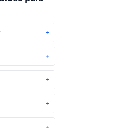
+
?
+
+
+
+