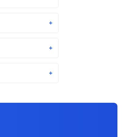
+
+
+