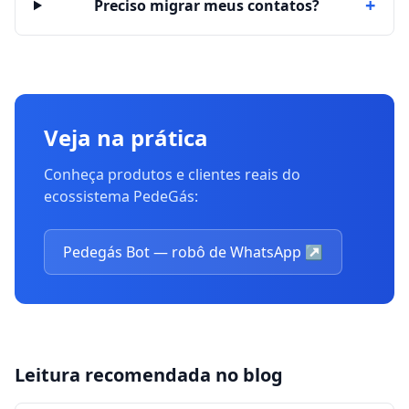
+
Preciso migrar meus contatos?
Veja na prática
Conheça produtos e clientes reais do
ecossistema PedeGás:
Pedegás Bot — robô de WhatsApp
↗
Leitura recomendada no blog