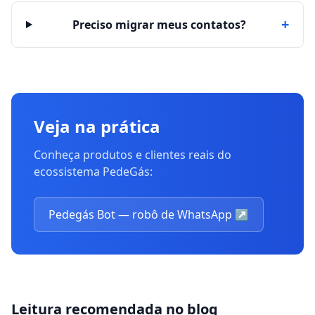
+
Preciso migrar meus contatos?
Veja na prática
Conheça produtos e clientes reais do
ecossistema PedeGás:
Pedegás Bot — robô de WhatsApp
↗
Leitura recomendada no blog