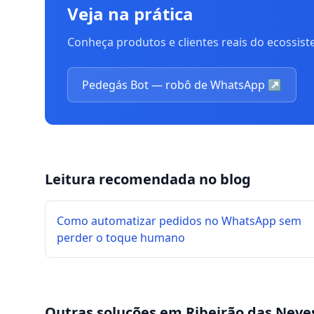
Veja na prática
Conheça produtos e clientes reais do ecossis
Pedegás Bot — robô de WhatsApp
↗
Leitura recomendada no blog
Como automatizar pedidos no WhatsApp sem
perder o toque humano
Outras soluções em
Ribeirão das Neve