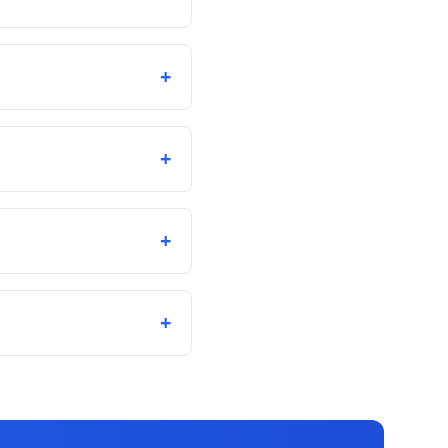
+
+
+
+