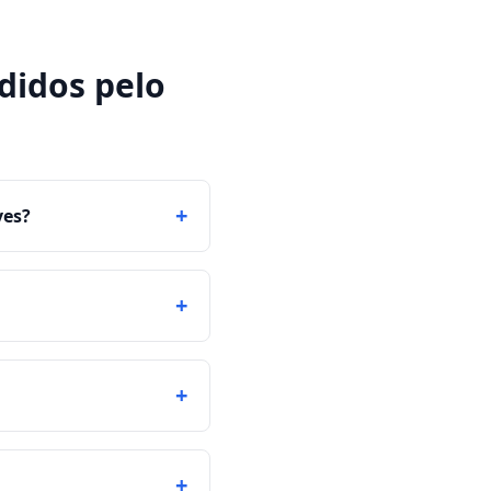
didos pelo
+
ves?
+
+
+