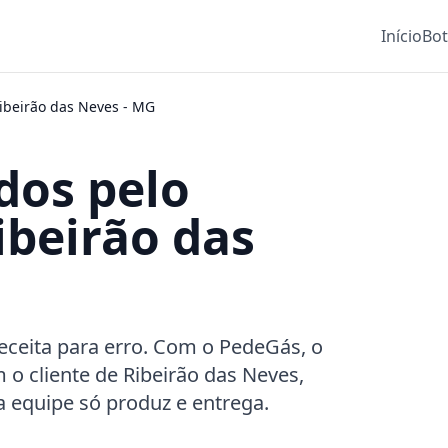
Início
Bo
ibeirão das Neves
-
MG
dos pelo
beirão das
ceita para erro. Com o PedeGás, o
 o cliente de Ribeirão das Neves,
a equipe só produz e entrega.