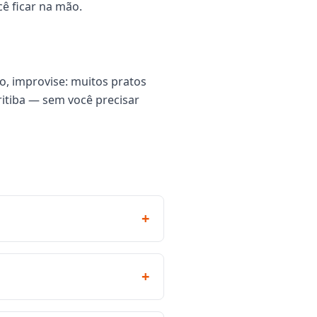
cê ficar na mão.
o, improvise: muitos pratos
uritiba — sem você precisar
+
+