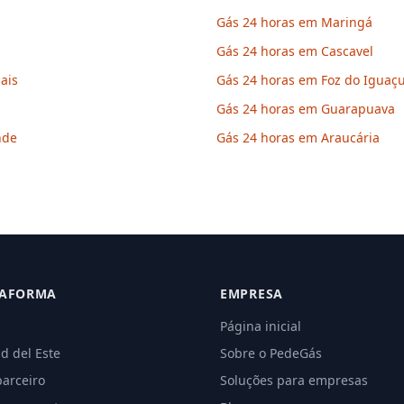
Gás 24 horas em Maringá
Gás 24 horas em Cascavel
ais
Gás 24 horas em Foz do Iguaç
Gás 24 horas em Guarapuava
nde
Gás 24 horas em Araucária
TAFORMA
EMPRESA
Página inicial
d del Este
Sobre o PedeGás
parceiro
Soluções para empresas