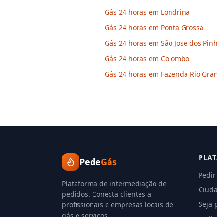
Gás 24 horas em Londrina
Gás 24 horas em Ponta Grossa
Gás 24 horas em São José dos Pinh
Gás 24 horas em Colombo
Gás 24 horas em Fazenda Rio Gra
PLA
Pede
Gás
Pedir
Plataforma de intermediação de
Ciuda
pedidos. Conecta clientes a
Seja 
profissionais e empresas locais de
gás e serviços.