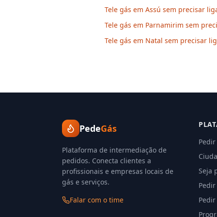
Tele gás em Assú sem precisar lig
Tele gás em Parnamirim sem preci
Tele gás em Natal sem precisar li
PLA
Pede
Gás
Pedir
Plataforma de intermediação de
Ciuda
pedidos. Conecta clientes a
Seja 
profissionais e empresas locais de
gás e serviços.
Pedir
Falar com o time
Pedir
Progr