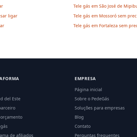
ar
Tele gás em São José de Mipibu
sar ligar
Tele gás em Mossoró sem preci
gar
Tele gás em Fortaleza sem prec
TAFORMA
EMPRESA
Página inicial
d del Este
Sobre o PedeGás
parceiro
Soluções para empresas
 orçamento
Blog
 gás
Contato
ama de afiliados
Perguntas frequentes