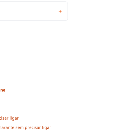
+
ine
isar ligar
arante sem precisar ligar