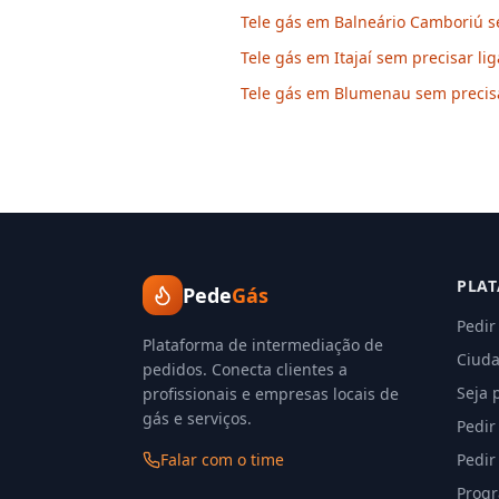
Tele gás em Balneário Camboriú se
Tele gás em Itajaí sem precisar lig
Tele gás em Blumenau sem precisa
PLA
Pede
Gás
Pedir
Plataforma de intermediação de
Ciuda
pedidos. Conecta clientes a
Seja 
profissionais e empresas locais de
gás e serviços.
Pedir
Falar com o time
Pedir
Progr