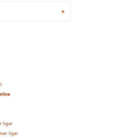
+
l
nline
 ligar
sar ligar