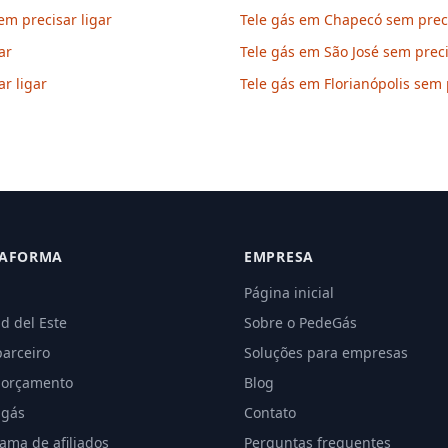
m precisar ligar
Tele gás em Chapecó sem preci
ar
Tele gás em São José sem preci
r ligar
Tele gás em Florianópolis sem 
TAFORMA
EMPRESA
Página inicial
d del Este
Sobre o PedeGás
parceiro
Soluções para empresas
 orçamento
Blog
 gás
Contato
ama de afiliados
Perguntas frequentes