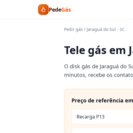
Pede
Gás
Pedir gás
/
Jaraguá do Sul
-
SC
Tele gás em J
O disk gás de Jaraguá do S
minutos, recebe os contat
Preço de referência e
Recarga P13