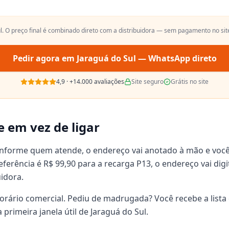
l
. O preço final é combinado direto com a distribuidora — sem pagamento no sit
Pedir agora em
Jaraguá do Sul
— WhatsApp direto
4,9
·
+14.000
avaliações
Site seguro
Grátis no site
e em vez de ligar
onforme quem atende, o endereço vai anotado à mão e voc
 referência é R$ 99,90 para a recarga P13, o endereço vai d
uidora.
orário comercial. Pediu de madrugada? Você recebe a lista 
primeira janela útil de Jaraguá do Sul.