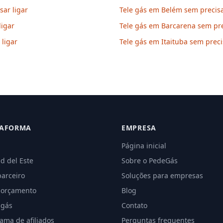
ar ligar
Tele gás em Belém sem precisa
ligar
Tele gás em Barcarena sem pre
 ligar
Tele gás em Itaituba sem preci
TAFORMA
EMPRESA
Página inicial
d del Este
Sobre o PedeGás
parceiro
Soluções para empresas
 orçamento
Blog
 gás
Contato
ama de afiliados
Perguntas frequentes