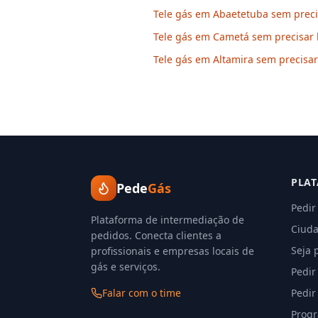
Tele gás em Abaetetuba sem precis
Tele gás em Cametá sem precisar 
Tele gás em Altamira sem precisar
PLA
Pede
Gás
Pedir
Plataforma de intermediação de
Ciuda
pedidos. Conecta clientes a
Seja 
profissionais e empresas locais de
gás e serviços.
Pedir
Falar com o time
Pedir
Progr