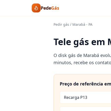
Pede
Gás
Pedir gás
/
Marabá
-
PA
Tele gás em 
O disk gás de Marabá evolu
minutos, recebe os contat
Preço de referência e
Recarga P13