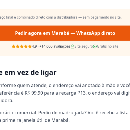
reço final é combinado direto com a distribuidora — sem pagamento no site.
Pedir agora em
Marabá
— WhatsApp direto
4,9
·
+14.000
avaliações
Site seguro
Grátis no site
e em vez de ligar
onforme quem atende, o endereço vai anotado à mão e voc
 referência é R$ 99,90 para a recarga P13, o endereço vai d
uidora.
orário comercial. Pediu de madrugada? Você recebe a lista 
 primeira janela útil de Marabá.