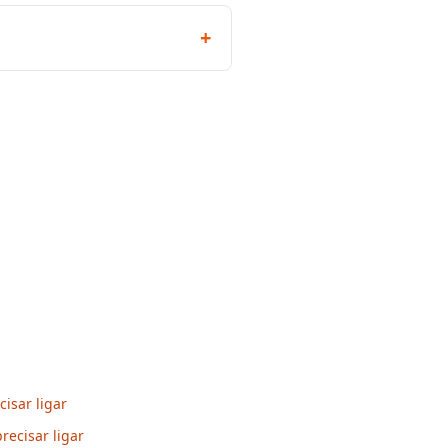
+
isar ligar
ecisar ligar