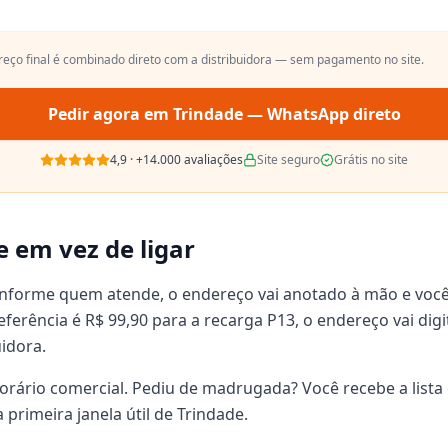
preço final é combinado direto com a distribuidora — sem pagamento no site.
Pedir agora em
Trindade
— WhatsApp direto
4,9
·
+14.000
avaliações
Site seguro
Grátis no site
e em vez de ligar
onforme quem atende, o endereço vai anotado à mão e voc
 referência é R$ 99,90 para a recarga P13, o endereço vai d
uidora.
orário comercial. Pediu de madrugada? Você recebe a lista 
primeira janela útil de Trindade.