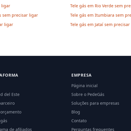
ligar
Tele gás em Rio Verde sem prec
 sem precisar ligar
Tele gás em Itumbiara sem prec
r ligar
Tele gás em Jataí sem precisar 
TAFORMA
EMPRESA
Página inicial
d del Este
Sobre o PedeGás
parceiro
Soluções para empresas
 orçamento
Blog
 gás
Contato
ama de afiliados
Perguntas frequentes