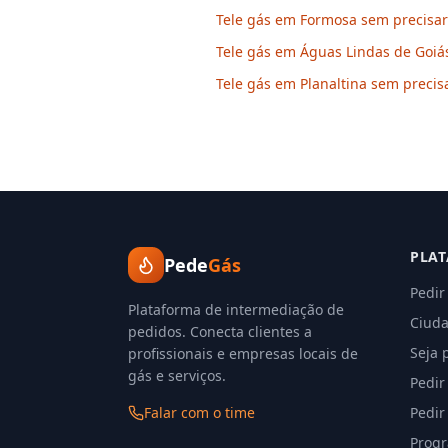
Tele gás em Formosa sem precisar 
Tele gás em Águas Lindas de Goiás
Tele gás em Planaltina sem precisa
PLA
Pede
Gás
Pedir
Plataforma de intermediação de
Ciuda
pedidos. Conecta clientes a
Seja 
profissionais e empresas locais de
gás e serviços.
Pedir
Falar com o time
Pedir
Progr