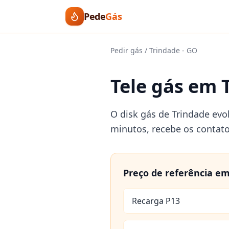
Pede
Gás
Pedir gás
/
Trindade
-
GO
Tele gás em 
O disk gás de Trindade evo
minutos, recebe os contat
Preço de referência e
Recarga P13