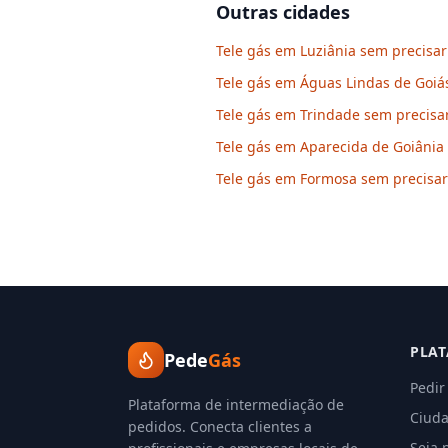
Outras cidades
Tele gás em Luziânia sem precisar 
Tele gás em Águas Lindas de Goiás
Tele gás em Trindade sem precisar
Tele gás em Aparecida de Goiânia 
Tele gás em Formosa sem precisar 
PLA
Pede
Gás
Pedir
Plataforma de intermediação de
Ciuda
pedidos. Conecta clientes a
Seja 