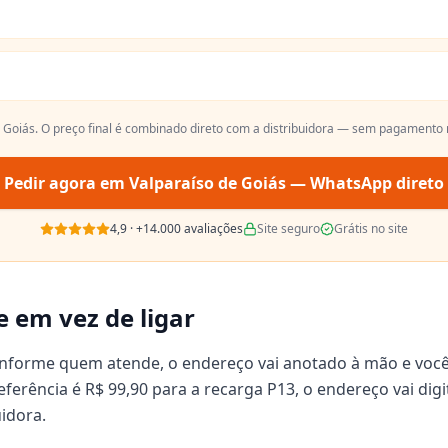
 Goiás
. O preço final é combinado direto com a distribuidora — sem pagamento n
Pedir agora em
Valparaíso de Goiás
— WhatsApp direto
4,9
·
+14.000
avaliações
Site seguro
Grátis no site
e em vez de ligar
onforme quem atende, o endereço vai anotado à mão e voc
 referência é R$ 99,90 para a recarga P13, o endereço vai d
uidora.