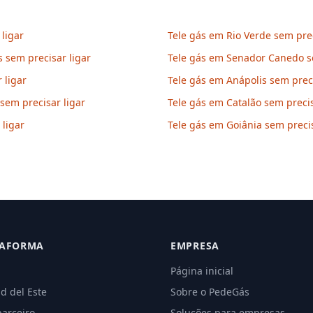
ligar
Tele gás em Rio Verde sem prec
 sem precisar ligar
Tele gás em Senador Canedo se
 ligar
Tele gás em Anápolis sem preci
sem precisar ligar
Tele gás em Catalão sem precis
ligar
Tele gás em Goiânia sem precis
TAFORMA
EMPRESA
Página inicial
d del Este
Sobre o PedeGás
parceiro
Soluções para empresas