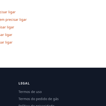
isar ligar
m precisar ligar
sar ligar
ar ligar
ar ligar
LEGAL
Termos de uso
Termos do pedido de gás
Política de privacidade