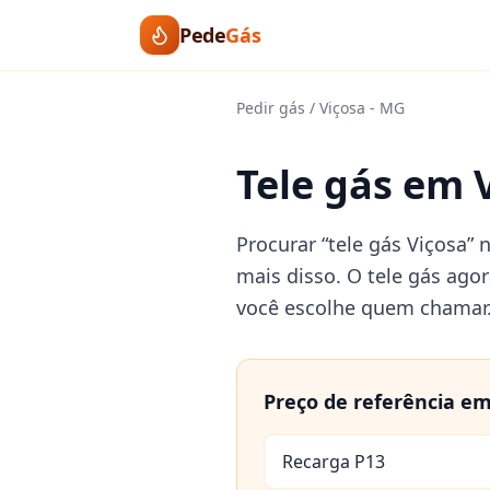
Pede
Gás
Pedir gás
/
Viçosa
-
MG
Tele gás em V
Procurar “tele gás Viçosa” 
mais disso. O tele gás agor
você escolhe quem chamar
Preço de referência e
Recarga P13