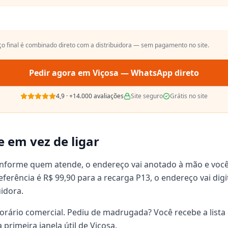
ço final é combinado direto com a distribuidora — sem pagamento no site.
Pedir agora em
Viçosa
— WhatsApp direto
4,9
·
+14.000
avaliações
Site seguro
Grátis no site
e em vez de ligar
onforme quem atende, o endereço vai anotado à mão e voc
 referência é R$ 99,90 para a recarga P13, o endereço vai d
uidora.
orário comercial. Pediu de madrugada? Você recebe a lista 
primeira janela útil de Viçosa.