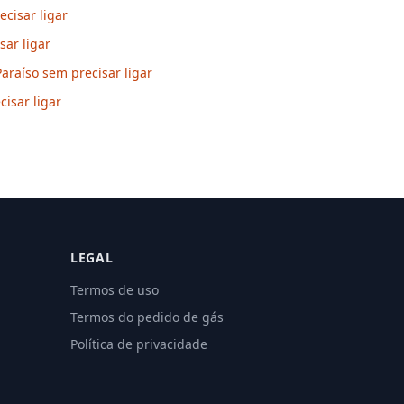
cisar ligar
sar ligar
araíso sem precisar ligar
isar ligar
LEGAL
Termos de uso
Termos do pedido de gás
Política de privacidade