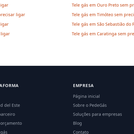
ligar
Tele gás em Ouro Preto sem pre
ecisar ligar
Tele gás em Timóteo sem preci
ligar
Tele gás em São Sebastião do P
ligar
Tele gás em Caratinga sem prec
TAFORMA
EMPRESA
Página inicial
d del Este
Sobre o PedeGás
parceiro
Soluções para empresas
 orçamento
Blog
 gás
Contato