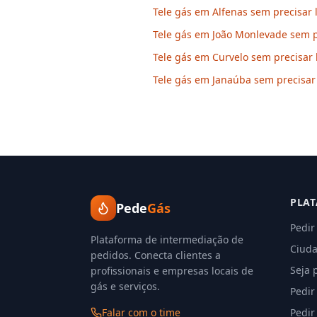
Tele gás em Alfenas sem precisar 
Tele gás em João Monlevade sem pr
Tele gás em Curvelo sem precisar 
Tele gás em Janaúba sem precisar 
PLA
Pede
Gás
Pedir
Plataforma de intermediação de
Ciuda
pedidos. Conecta clientes a
Seja 
profissionais e empresas locais de
gás e serviços.
Pedir
Falar com o time
Pedir