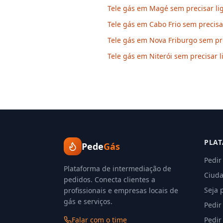
Tele gás em Magé sem precisar li
Tele gás em Cabo Frio sem precisa
Tele gás em Nova Friburgo sem pre
Tele gás em Niterói sem precisar l
PLA
Pede
Gás
Pedir
Plataforma de intermediação de
Ciuda
pedidos. Conecta clientes a
Seja 
profissionais e empresas locais de
gás e serviços.
Pedir
Falar com o time
Pedir