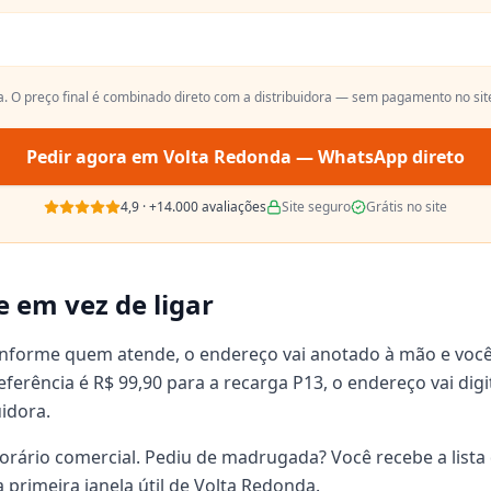
a
. O preço final é combinado direto com a distribuidora — sem pagamento no sit
Pedir agora em
Volta Redonda
— WhatsApp direto
4,9
·
+14.000
avaliações
Site seguro
Grátis no site
e em vez de ligar
onforme quem atende, o endereço vai anotado à mão e voc
 referência é R$ 99,90 para a recarga P13, o endereço vai d
uidora.
orário comercial. Pediu de madrugada? Você recebe a lista 
primeira janela útil de Volta Redonda.