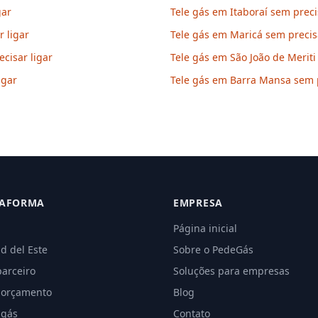
gar
Tele gás em Itaboraí sem preci
r ligar
Tele gás em Maricá sem precisa
cisar ligar
Tele gás em São João de Meriti
igar
Tele gás em Barra Mansa sem p
TAFORMA
EMPRESA
Página inicial
d del Este
Sobre o PedeGás
parceiro
Soluções para empresas
 orçamento
Blog
 gás
Contato