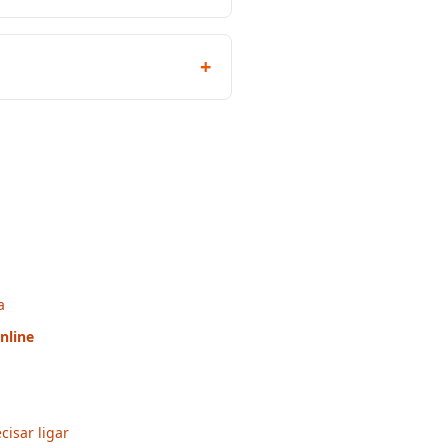
+
a
nline
cisar ligar