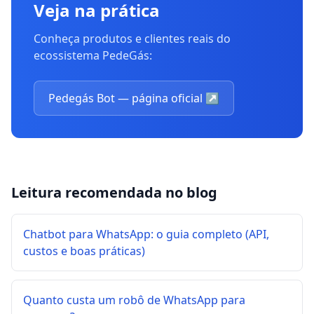
Veja na prática
Conheça produtos e clientes reais do
ecossistema PedeGás:
Pedegás Bot — página oficial
↗
Leitura recomendada no blog
Chatbot para WhatsApp: o guia completo (API,
custos e boas práticas)
Quanto custa um robô de WhatsApp para