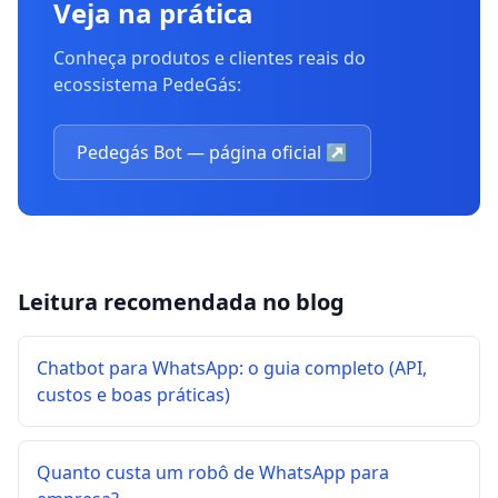
Veja na prática
Conheça produtos e clientes reais do
ecossistema PedeGás:
Pedegás Bot — página oficial
↗
Leitura recomendada no blog
Chatbot para WhatsApp: o guia completo (API,
custos e boas práticas)
Quanto custa um robô de WhatsApp para