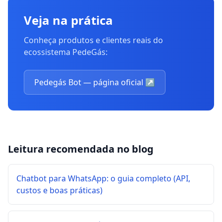
Veja na prática
Conheça produtos e clientes reais do
ecossistema PedeGás:
Pedegás Bot — página oficial
↗
Leitura recomendada no blog
Chatbot para WhatsApp: o guia completo (API,
custos e boas práticas)