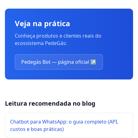
Veja na prática
Conheça produtos e clientes reais do
ecossistema PedeGás:
Pedegás Bot — página oficial
↗
Leitura recomendada no blog
Chatbot para WhatsApp: o guia completo (API,
custos e boas práticas)