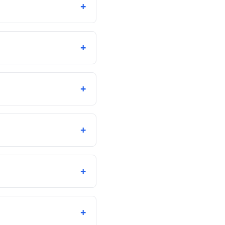
+
+
+
+
+
+