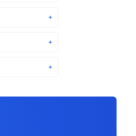
+
+
+