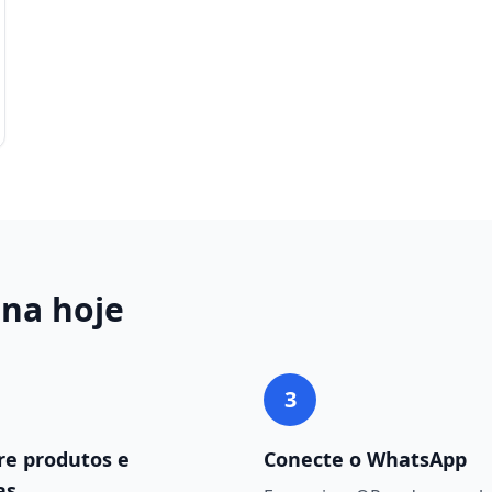
ina
hoje
3
re produtos e
Conecte o WhatsApp
as