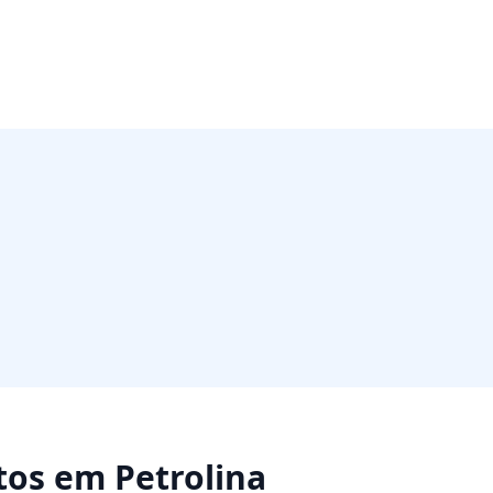
tos
em
Petrolina