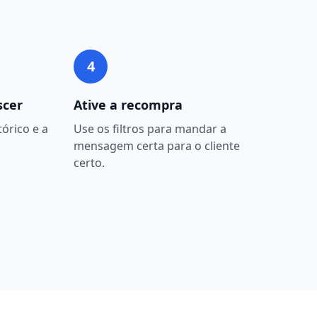
4
scer
Ative a recompra
órico e a
Use os filtros para mandar a
mensagem certa para o cliente
certo.