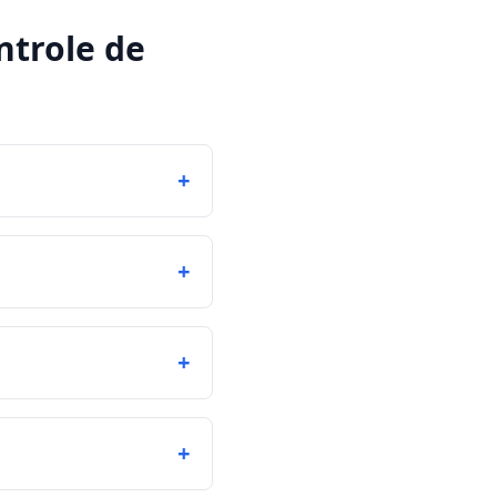
ntrole de
+
+
+
+