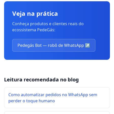
Veja na prática
Conheça produtos e clientes reais do
ecossistema PedeGás:
Pedegás Bot — robô de WhatsApp
↗
Leitura recomendada no blog
Como automatizar pedidos no WhatsApp sem
perder o toque humano